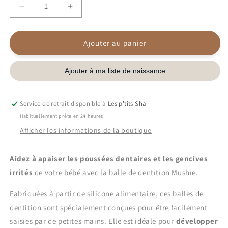
Réduire
Augmenter
la
la
quantité
quantité
de
de
Ajouter au panier
Balle
Balle
de
de
dentition
dentition
en
en
silicone
silicone
Service de retrait disponible à
Les p'tits Sha
|
|
Shifting
Shifting
Habituellement prête en 24 heures
sand
sand
Afficher les informations de la boutique
Aidez à apaiser les poussées dentaires et les gencives
irrités
de votre bébé avec la balle de dentition Mushie.
Fabriquées à partir de silicone alimentaire,
ces balles de
dentition sont spécialement conçues pour être facilement
saisies par de petites mains. Elle est idéale pour
développer