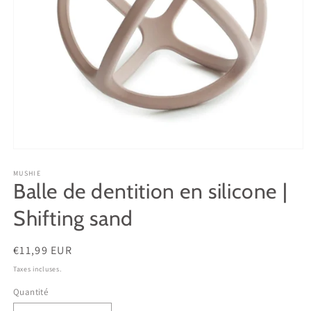
Ouvrir
le
média
MUSHIE
Balle de dentition en silicone |
1
dans
une
Shifting sand
fenêtre
modale
Prix
€11,99 EUR
habituel
Taxes incluses.
Quantité
Quantité