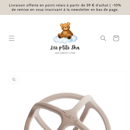
et passer
Livraison offerte en point relais à partir de 59 € d'achat | -10%
au
de remise en vous inscrivant à la newsletter en bas de page.
contenu
Panier
Passer aux
informations
produits