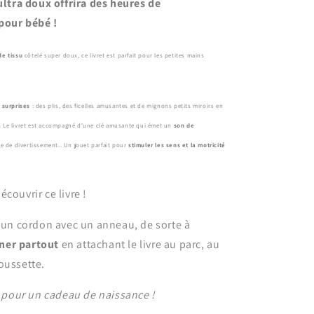
 ultra doux offrira des heures de
pour bébé !
de tissu
côtelé super doux, ce livret est parfait pour les petites mains
 surprises
: des plis, des ficelles amusantes et de mignons petits miroirs en
n. Le livret est accompagné d'une clé amusante qui émet un
son de
e de divertissement.
.
Un jouet parfait pour
stimuler les sens et la motricité
couvrir ce livre !
t un cordon avec un anneau, de sorte à
er partout
en attachant le livre au parc, au
oussette.
al pour un cadeau de naissance !