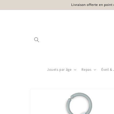
et passer
Livraison offerte en point 
au
contenu
Jouets par âge
Repas
Éveil &
Passer aux
informations
produits