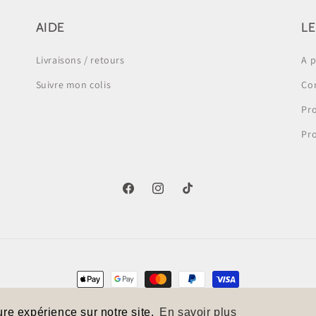
AIDE
LE
Livraisons / retours
A 
Suivre mon colis
Co
Pro
Pr
Facebook
Instagram
TikTok
Moyens
de
ommerce électronique propulsé par Shopify
Politique de confidentialité
Condit
ure expérience sur notre site.
En savoir plus