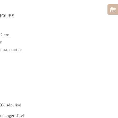
TIQUES
 12 cm
in
la naissance
0% sécurisé
 changer d'avis