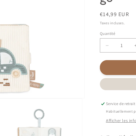
Prix
€14,99 EUR
habituel
Taxes incluses.
Quantité
Quantité
Réduire
la
quantité
de
Livre
d&#39;activ
|
On
the
Service de retrai
go
Habituellement p
Afficher les in