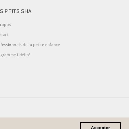
S P'TITS SHA
propos
ntact
fessionnels de la petite enfance
ogramme fidélité
ions générales de vente
Accepter