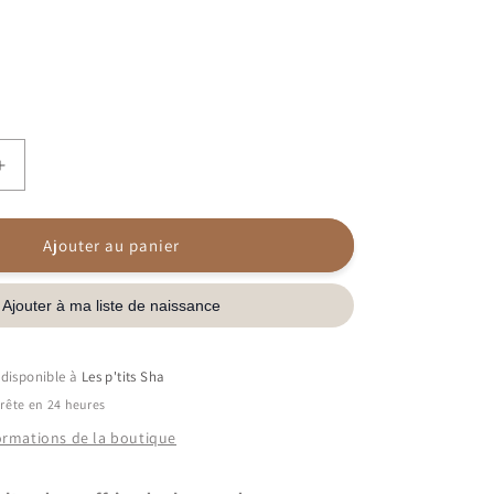
Augmenter
la
quantité
de
Ajouter au panier
Livre
ités
d&#39;activités
|
On
the
t disponible à
Les p'tits Sha
go
rête en 24 heures
formations de la boutique