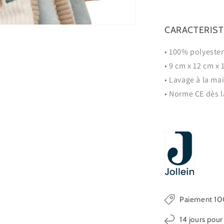
ir
CARACTERIS
ia
• 100% polyester
s
• 9 cm x 12 cm x
tre
• Lavage à la ma
ale
• Norme CE dès 
Paiement 10
14 jours pour