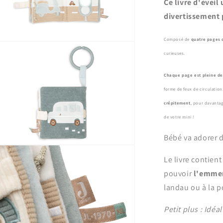
Ce livre d'éveil
divertissement 
Composé de
quatre pages 
ir
curieuses.
ia
s
Chaque page est pleine de
tre
forme de feux de circulatio
ale
crépitement
, pour davantag
de votre mini !
Bébé va adorer dé
ir
Le livre contien
ia
pouvoir
l'emmen
s
landau ou à la p
tre
ale
Petit plus : Idé